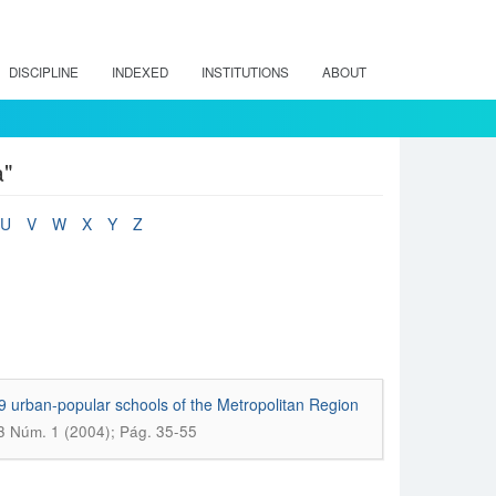
DISCIPLINE
INDEXED
INSTITUTIONS
ABOUT
a"
U
V
W
X
Y
Z
 9 urban-popular schools of the Metropolitan Region
13 Núm. 1 (2004); Pág. 35-55