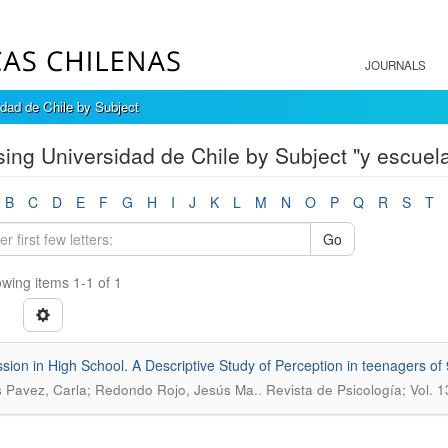
JOURNALS
dad de Chile by Subject
ing Universidad de Chile by Subject "y escuel
B
C
D
E
F
G
H
I
J
K
L
M
N
O
P
Q
R
S
T
Go
wing items 1-1 of 1
sion in High School. A Descriptive Study of Perception in teenagers of
.
Pavez, Carla; Redondo Rojo, Jesús Ma.
Revista de Psicología; Vol. 