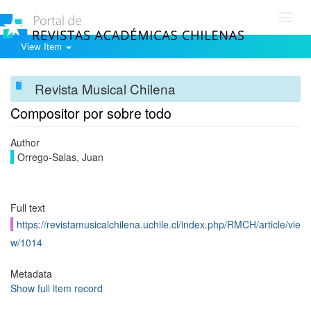
Toggl
navig
View Item
Revista Musical Chilena
Compositor por sobre todo
Author
Orrego-Salas, Juan
Full text
https://revistamusicalchilena.uchile.cl/index.php/RMCH/article/vie
w/1014
Metadata
Show full item record