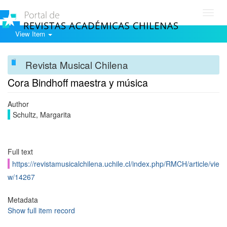
Toggl
navig
View Item
Revista Musical Chilena
Cora Bindhoff maestra y música
Author
Schultz, Margarita
Full text
https://revistamusicalchilena.uchile.cl/index.php/RMCH/article/vie
w/14267
Metadata
Show full item record