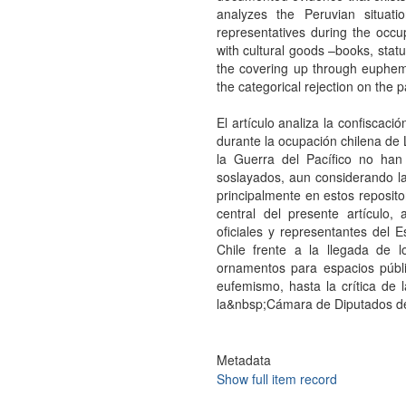
analyzes the Peruvian situatio
representatives during the occup
with cultural goods –books, stat
the covering up through euphemi
the categorical rejection on the 
El artículo analiza la confiscaci
durante la ocupación chilena de 
la Guerra del Pacífico no han
soslayados, aun considerando l
principalmente en estos reposit
central del presente artículo, 
oficiales y representantes del 
Chile frente a la llegada de l
ornamentos para espacios públi
eufemismo, hasta la crítica de 
la&nbsp;Cámara de Diputados de
Metadata
Show full item record