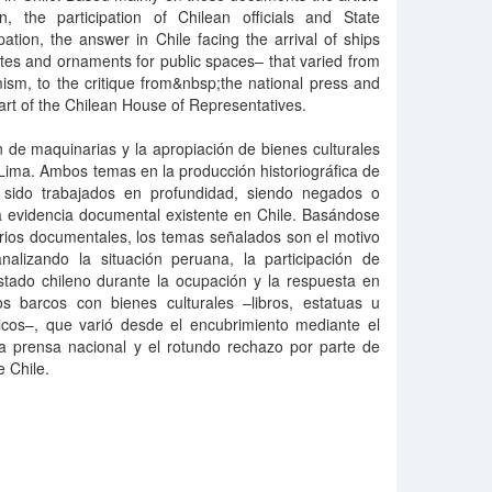
n, the participation of Chilean officials and State
ation, the answer in Chile facing the arrival of ships
utes and ornaments for public spaces– that varied from
sm, to the critique from&nbsp;the national press and
part of the Chilean House of Representatives.
ón de maquinarias y la apropiación de bienes culturales
Lima. Ambos temas en la producción historiográfica de
 sido trabajados en profundidad, siendo negados o
a evidencia documental existente en Chile. Basándose
orios documentales, los temas señalados son el motivo
analizando la situación peruana, la participación de
Estado chileno durante la ocupación y la respuesta en
os barcos con bienes culturales –libros, estatuas u
cos–, que varió desde el encubrimiento mediante el
la prensa nacional y el rotundo rechazo por parte de
 Chile.