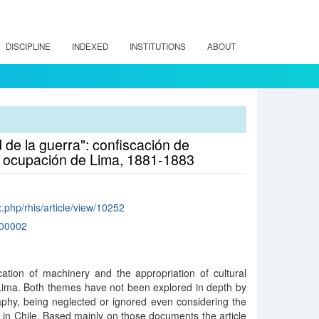
DISCIPLINE
INDEXED
INSTITUTIONS
ABOUT
d de la guerra": confiscación de
la ocupación de Lima, 1881-1883
ex.php/rhis/article/view/10252
00002
cation of machinery and the appropriation of cultural
Lima. Both themes have not been explored in depth by
raphy, being neglected or ignored even considering the
in Chile. Based mainly on those documents the article