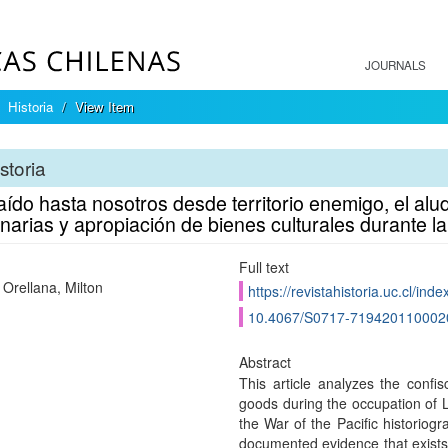
JOURNALS
Historia
View Item
storia
aído hasta nosotros desde territorio enemigo, el alu
narias y apropiación de bienes culturales durante 
Full text
Orellana, Milton
https://revistahistoria.uc.cl/ind
10.4067/S0717-719420110002
Abstract
This article analyzes the confis
goods during the occupation of 
the War of the Pacific historiog
documented evidence that exists 