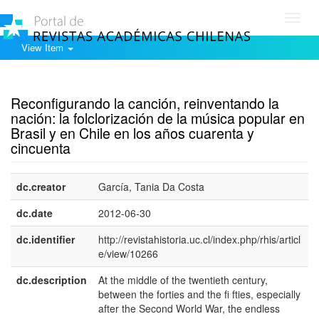
Toggl
navig
View Item
Show simple item record
Reconfigurando la canción, reinventando la
nación: la folclorización de la música popular en
Brasil y en Chile en los años cuarenta y
cincuenta
dc.creator
García, Tania Da Costa
dc.date
2012-06-30
dc.identifier
http://revistahistoria.uc.cl/index.php/rhis/articl
e/view/10266
dc.description
At the middle of the twentieth century,
e
between the forties and the ﬁ fties, especially
U
after the Second World War, the endless