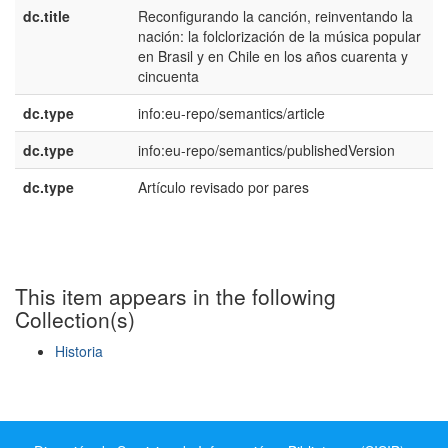
dc.title
Reconfigurando la canción, reinventando la
e
nación: la folclorización de la música popular
E
en Brasil y en Chile en los años cuarenta y
cincuenta
dc.type
info:eu-repo/semantics/article
dc.type
info:eu-repo/semantics/publishedVersion
dc.type
Artículo revisado por pares
e
E
This item appears in the following
Collection(s)
Historia
Show simple item record