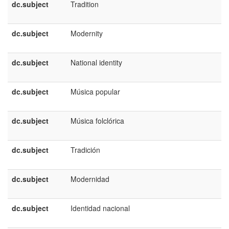
dc.subject
Tradition
e
U
dc.subject
Modernity
e
U
dc.subject
National identity
e
U
dc.subject
Música popular
e
E
dc.subject
Música folclórica
e
E
dc.subject
Tradición
e
E
dc.subject
Modernidad
e
E
dc.subject
Identidad nacional
e
E