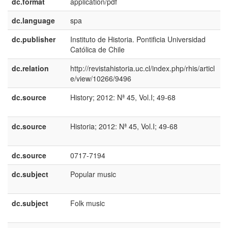
dc.format
application/pdf
dc.language
spa
dc.publisher
Instituto de Historia. Pontificia Universidad
e
Católica de Chile
E
dc.relation
http://revistahistoria.uc.cl/index.php/rhis/articl
e/view/10266/9496
dc.source
History; 2012: Nª 45, Vol.I; 49-68
e
U
dc.source
Historia; 2012: Nª 45, Vol.I; 49-68
e
E
dc.source
0717-7194
dc.subject
Popular music
e
U
dc.subject
Folk music
e
U