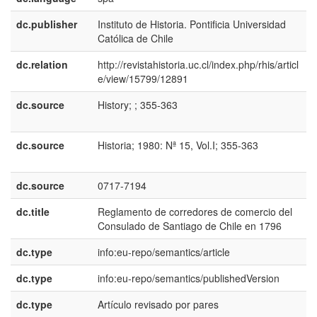
dc.publisher
Instituto de Historia. Pontificia Universidad
e
Católica de Chile
E
dc.relation
http://revistahistoria.uc.cl/index.php/rhis/articl
e/view/15799/12891
dc.source
History; ; 355-363
e
U
dc.source
Historia; 1980: Nª 15, Vol.I; 355-363
e
E
dc.source
0717-7194
dc.title
Reglamento de corredores de comercio del
e
Consulado de Santiago de Chile en 1796
E
dc.type
info:eu-repo/semantics/article
dc.type
info:eu-repo/semantics/publishedVersion
dc.type
Artículo revisado por pares
e