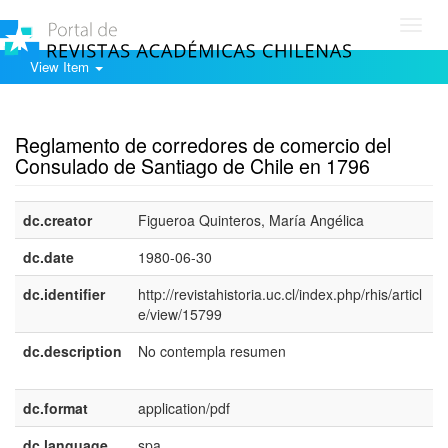
Toggl
navig
View Item
Show simple item record
Reglamento de corredores de comercio del
Consulado de Santiago de Chile en 1796
dc.creator
Figueroa Quinteros, María Angélica
dc.date
1980-06-30
dc.identifier
http://revistahistoria.uc.cl/index.php/rhis/articl
e/view/15799
dc.description
No contempla resumen
e
E
dc.format
application/pdf
dc.language
spa