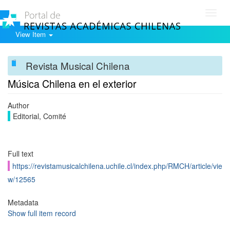
Toggl
navig
View Item
Revista Musical Chilena
Música Chilena en el exterior
Author
Editorial, Comité
Full text
https://revistamusicalchilena.uchile.cl/index.php/RMCH/article/vie
w/12565
Metadata
Show full item record