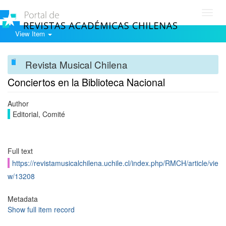
Toggl
navig
View Item
Revista Musical Chilena
Conciertos en la Biblioteca Nacional
Author
Editorial, Comité
Full text
https://revistamusicalchilena.uchile.cl/index.php/RMCH/article/vie
w/13208
Metadata
Show full item record