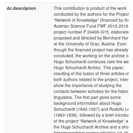
dc.description
This contribution is product of the work
conducted by the authors for the Project
“Network of Knowledge” (financed by the
Austrian Science Fund FWF 2012-2016,
project number P 24400-G15, elaborated,
proposed and directed by Bernhard Hurch
at the University of Graz, Austria. Even
though the financed project has already
concluded, the working on the archive of
Hugo Schuchardt continues (see the webs
Hugo Schuchardt Archiv). This paper,
resulting of the fusion of three articles of
both authors related to the project, intents
show the importance of studying the
contacts between scholars for the history 
linguistics. The first part gives some
background information about Hugo
Schuchardt (1842-1927) and Rodolfo Len
(1863-1938), followed by a brief introduct
of the project “Network of Knowledge” and
the Hugo Schuchardt Archive and a short
historiographical contexualization (cf. Hur