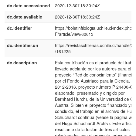
dc.date.accessioned
2020-12-30T18:30:24Z
dc.date.available
2020-12-30T18:30:24Z
dc.identifier
https://boletinfilologia.uchile.cl/index.php/
F/article/view/60613
dc.identifier.uri
https://revistaschilenas.uchile.cl/handle/2
/161225
dc.description
Esta contribución es el producto del traba
llevado adelante por los autores para el
proyecto “Red de conocimiento” (financia
por el Fondo Austriaco para la Ciencia, 
2012-2016, proyecto número P 24400-G1
elaborado, presentado y dirigido por
Bernhard Hurch), de la Universidad de Gr
Austria. Si bien el proyecto financiado ya 
concluido, el trabajo en el archivo de Hug
Schuchardt continúa (véase la página we
del Hugo Schuchardt Archiv). Este artículo
resultante de la fusión de tres artículos
relacionados con el proyecto, procura pon