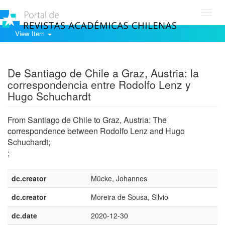
Toggl
navig
View Item
Show simple item record
De Santiago de Chile a Graz, Austria: la
correspondencia entre Rodolfo Lenz y
Hugo Schuchardt
From Santiago de Chile to Graz, Austria: The
correspondence between Rodolfo Lenz and Hugo
Schuchardt;
;
dc.creator
Mücke, Johannes
dc.creator
Moreira de Sousa, Silvio
dc.date
2020-12-30