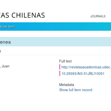
JOURNALS
View Item
tenea
a
Full text
, Juan
http://revistasacademicas.udec.
10.29393/At3-51JBLI10051
Metadata
Show full item record