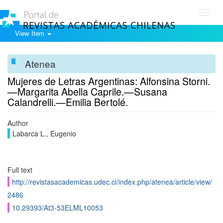
Toggl
navig
View Item
Atenea
Mujeres de Letras Argentinas: Alfonsina Storni.
—Margarita Abella Caprile.—Susana
Calandrelli.—Emilia Bertolé.
Author
Labarca L., Eugenio
Full text
http://revistasacademicas.udec.cl/index.php/atenea/article/view/
2486
10.29393/At3-53ELML10053