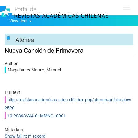
Toggl
navig
View Item
Atenea
Nueva Canción de Primavera
Author
Magallanes Moure, Manuel
Full text
http://revistasacademicas.udec.cl/index.php/atenea/article/view/
2526
10.29393/At4-61MMNC10061
Metadata
Show full item record