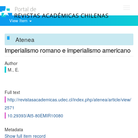
Toggl
navig
View Item
Atenea
Imperialismo romano e imperialismo americano
Author
M., E.
Full text
http://revistasacademicas.udec.cl/index.php/atenea/article/view/
2571
10.29393/At5-80EMIR10080
Metadata
Show full item record