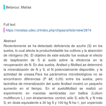
Betancur, Matías
Full text
https://revistas.udec.cl/index.php/chjaas/article/view/2874
Abstract
Recientemente se ha detectado deficiencia de azufre (S) en los
suelos, lo cual afecta la productividadde los cultivos y la absorción
de nitrógeno (N). El objetivo de este estudio fue evaluar el efecto
de laaplicación de S al suelo sobre la eficiencia en la
recuperación de N. En dos suelos, Andisol y Mollisol,se determinó
la mineralización de N y S, el N potencialmente disponible, y la
actividad de ureasa.Para los parámetros microbiológicos no se
encontraron diferencias (P &lt; 0,05) entre los suelos, pero
lacinética de mineralización del suelo Andisol mostró un pequeño
aumento en el tiempo. En el sueloMollisol se realizó un
experimento en macetas sembradas con ballica (Lolium
multiflorum L.) con 4tratamientos: control, sólo S, sólo N, y N más
S, en dosis equivalente a 30 kg S y 100 kg N ha-1, por unperíodo