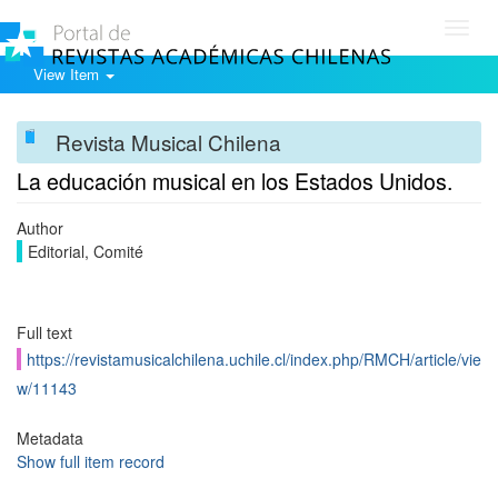
Toggl
navig
View Item
Revista Musical Chilena
La educación musical en los Estados Unidos.
Author
Editorial, Comité
Full text
https://revistamusicalchilena.uchile.cl/index.php/RMCH/article/vie
w/11143
Metadata
Show full item record