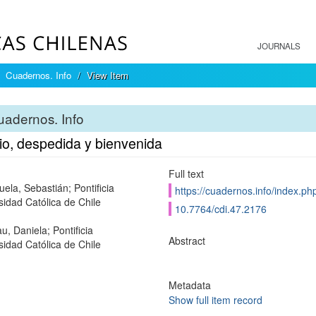
JOURNALS
Cuadernos. Info
View Item
adernos. Info
o, despedida y bienvenida
Full text
ela, Sebastián; Pontificia
https://cuadernos.info/index.ph
sidad Católica de Chile
10.7764/cdi.47.2176
u, Daniela; Pontificia
Abstract
sidad Católica de Chile
Metadata
Show full item record