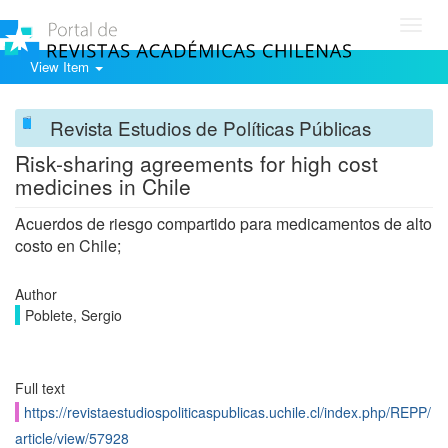
Toggl
navig
View Item
Revista Estudios de Políticas Públicas
Risk-sharing agreements for high cost
medicines in Chile
Acuerdos de riesgo compartido para medicamentos de alto
costo en Chile;
Author
Poblete, Sergio
Full text
https://revistaestudiospoliticaspublicas.uchile.cl/index.php/REPP/
article/view/57928