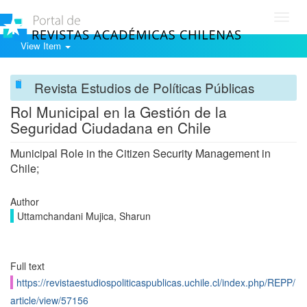
Toggl
navig
View Item
Revista Estudios de Políticas Públicas
Rol Municipal en la Gestión de la
Seguridad Ciudadana en Chile
Municipal Role in the Citizen Security Management in
Chile;
Author
Uttamchandani Mujica, Sharun
Full text
https://revistaestudiospoliticaspublicas.uchile.cl/index.php/REPP/
article/view/57156