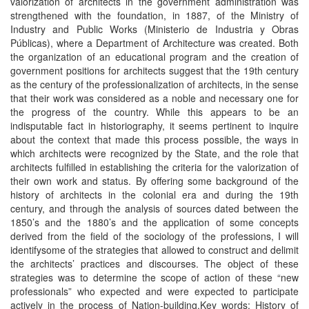
valorization of architects in the government administration was
strengthened with the foundation, in 1887, of the Ministry of
Industry and Public Works (Ministerio de Industria y Obras
Públicas), where a Department of Architecture was created. Both
the organization of an educational program and the creation of
government positions for architects suggest that the 19th century
as the century of the professionalization of architects, in the sense
that their work was considered as a noble and necessary one for
the progress of the country. While this appears to be an
indisputable fact in historiography, it seems pertinent to inquire
about the context that made this process possible, the ways in
which architects were recognized by the State, and the role that
architects fulfilled in establishing the criteria for the valorization of
their own work and status. By offering some background of the
history of architects in the colonial era and during the 19th
century, and through the analysis of sources dated between the
1850’s and the 1880’s and the application of some concepts
derived from the field of the sociology of the professions, I will
identifysome of the strategies that allowed to construct and delimit
the architects’ practices and discourses. The object of these
strategies was to determine the scope of action of these “new
professionals” who expected and were expected to participate
actively in the process of Nation-building.Key words: History of