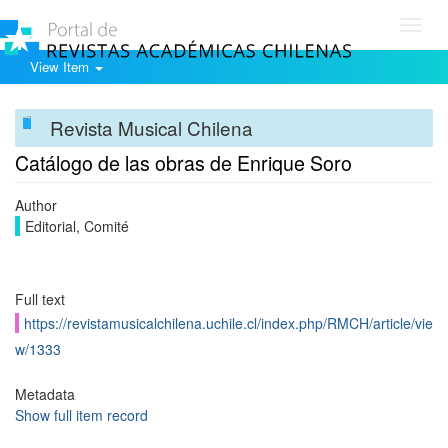
Toggl
navig
View Item
Revista Musical Chilena
Catálogo de las obras de Enrique Soro
Author
Editorial, Comité
Full text
https://revistamusicalchilena.uchile.cl/index.php/RMCH/article/vie
w/1333
Metadata
Show full item record