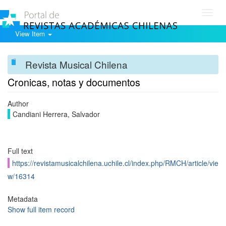
Toggl
navig
View Item
Revista Musical Chilena
Cronicas, notas y documentos
Author
Candiani Herrera, Salvador
Full text
https://revistamusicalchilena.uchile.cl/index.php/RMCH/article/vie
w/16314
Metadata
Show full item record