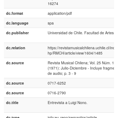
16274
dc.format
application/pdf
dc.language
spa
dc.publisher
Universidad de Chile. Facultad de Artes
dc.relation
https://revistamusicalchilena.uchile.cl/inde
hp/RMCH/article/view/1604/1485
dc.source
Revista Musical Chilena; Vol. 25 Núm. 11
(1971): Julio-Diciembre - Incluye fragmen
de audio; p. 3 - 9
dc.source
0717-6252
dc.source
0716-2790
dc.title
Entrevista a Luigi Nono.
dc.type
info:eu-repo/semantics/article