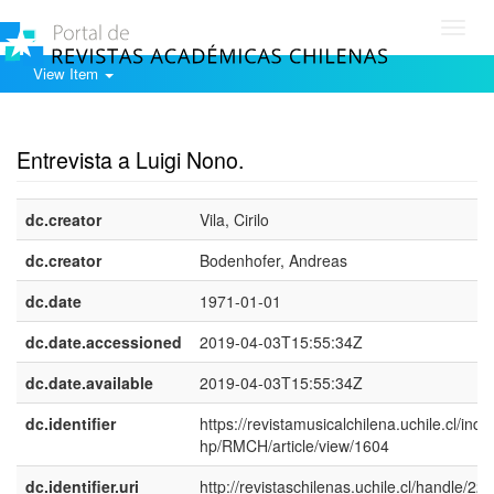
Toggl
navig
View Item
Show simple item record
Entrevista a Luigi Nono.
dc.creator
Vila, Cirilo
dc.creator
Bodenhofer, Andreas
dc.date
1971-01-01
dc.date.accessioned
2019-04-03T15:55:34Z
dc.date.available
2019-04-03T15:55:34Z
dc.identifier
https://revistamusicalchilena.uchile.cl/inde
hp/RMCH/article/view/1604
dc.identifier.uri
http://revistaschilenas.uchile.cl/handle/225