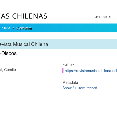
JOURNALS
Chilena
View Item
vista Musical Chilena
-Discos
Full text
al, Comité
https://revistamusicalchilena.u
Metadata
Show full item record