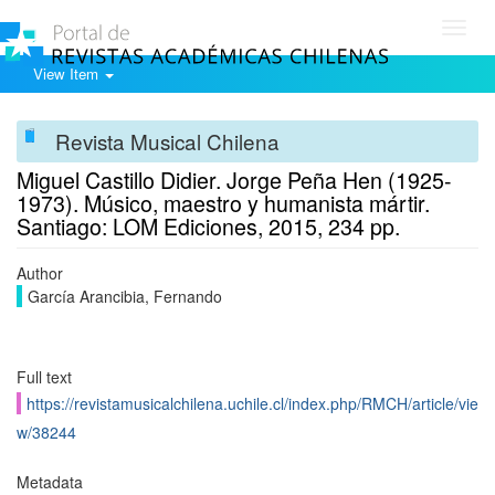
Toggl
navig
View Item
Revista Musical Chilena
Miguel Castillo Didier. Jorge Peña Hen (1925-
1973). Músico, maestro y humanista mártir.
Santiago: LOM Ediciones, 2015, 234 pp.
Author
García Arancibia, Fernando
Full text
https://revistamusicalchilena.uchile.cl/index.php/RMCH/article/vie
w/38244
Metadata