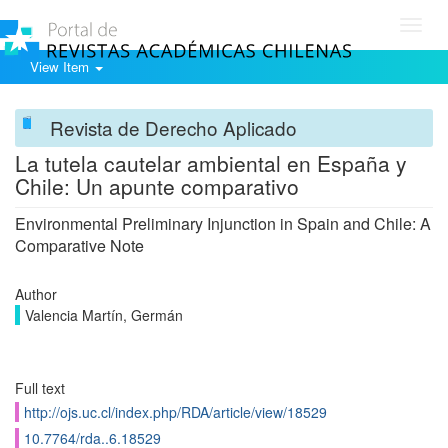
Toggl
navig
View Item
Revista de Derecho Aplicado
La tutela cautelar ambiental en España y
Chile: Un apunte comparativo
Environmental Preliminary Injunction in Spain and Chile: A
Comparative Note
Author
Valencia Martín, Germán
Full text
http://ojs.uc.cl/index.php/RDA/article/view/18529
10.7764/rda..6.18529