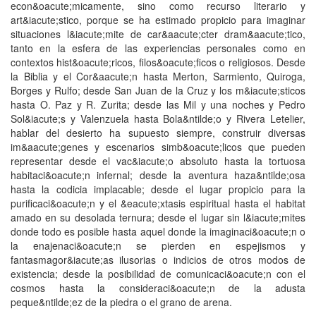
econ&oacute;micamente, sino como recurso literario y
art&iacute;stico, porque se ha estimado propicio para imaginar
situaciones l&iacute;mite de car&aacute;cter dram&aacute;tico,
tanto en la esfera de las experiencias personales como en
contextos hist&oacute;ricos, filos&oacute;ficos o religiosos. Desde
la Biblia y el Cor&aacute;n hasta Merton, Sarmiento, Quiroga,
Borges y Rulfo; desde San Juan de la Cruz y los m&iacute;sticos
hasta O. Paz y R. Zurita; desde las Mil y una noches y Pedro
Sol&iacute;s y Valenzuela hasta Bola&ntilde;o y Rivera Letelier,
hablar del desierto ha supuesto siempre, construir diversas
im&aacute;genes y escenarios simb&oacute;licos que pueden
representar desde el vac&iacute;o absoluto hasta la tortuosa
habitaci&oacute;n infernal; desde la aventura haza&ntilde;osa
hasta la codicia implacable; desde el lugar propicio para la
purificaci&oacute;n y el &eacute;xtasis espiritual hasta el habitat
amado en su desolada ternura; desde el lugar sin l&iacute;mites
donde todo es posible hasta aquel donde la imaginaci&oacute;n o
la enajenaci&oacute;n se pierden en espejismos y
fantasmagor&iacute;as ilusorias o indicios de otros modos de
existencia; desde la posibilidad de comunicaci&oacute;n con el
cosmos hasta la consideraci&oacute;n de la adusta
peque&ntilde;ez de la piedra o el grano de arena.