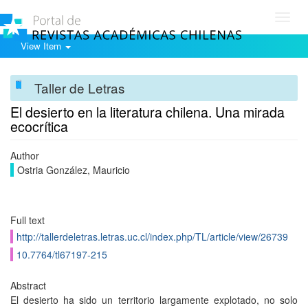
Toggl
navig
View Item
Taller de Letras
El desierto en la literatura chilena. Una mirada
ecocrítica
Author
Ostria González, Mauricio
Full text
http://tallerdeletras.letras.uc.cl/index.php/TL/article/view/26739
10.7764/tl67197-215
Abstract
El desierto ha sido un territorio largamente explotado, no solo