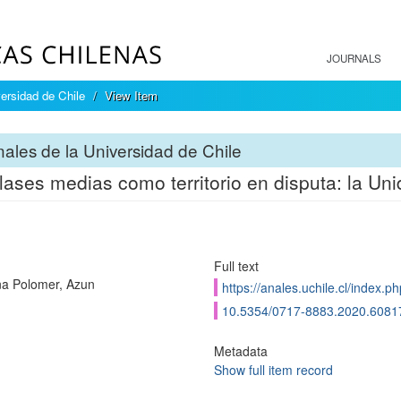
JOURNALS
ersidad de Chile
View Item
ales de la Universidad de Chile
lases medias como territorio en disputa: la Uni
Full text
a Polomer, Azun
https://anales.uchile.cl/index.
10.5354/0717-8883.2020.6081
Metadata
Show full item record