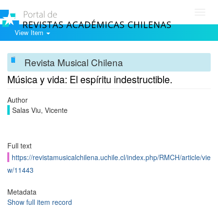
Toggl
navig
View Item
Revista Musical Chilena
Música y vida: El espíritu indestructible.
Author
Salas Viu, Vicente
Full text
https://revistamusicalchilena.uchile.cl/index.php/RMCH/article/vie
w/11443
Metadata
Show full item record