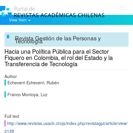
Toggl
navig
View Item
Revista Gestión de las Personas y
Tecnología
Hacia una Política Pública para el Sector
Fiquero en Colombia, el rol del Estado y la
Transferencia de Tecnología
Author
Echeverri Echeverri, Rubén
Franco Montoya, Luz
Full text
http://www.revistas.usach.cl/ojs/index.php/revistagpt/article/view/
2138