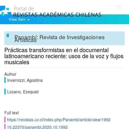
Toggl
navig
View Item
Panambí: Revista de Investigaciones
Artísticas
Prácticas transformistas en el documental
latinoamericano reciente: usos de la voz y flujos
musicales
Author
Invernizzi, Agostina
Lozano, Ezequiel
Full text
https://revistas.uv.cl/index.php/Panambi/article/view/1992
10.22370/panambi.2020.10.1992