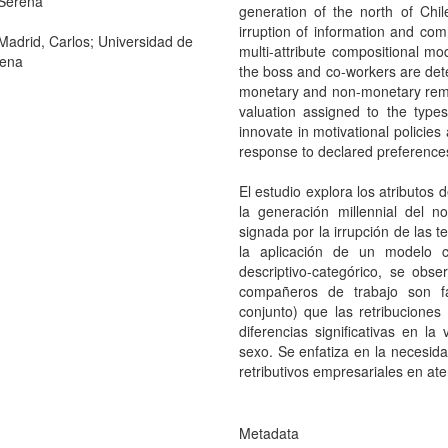
Serena
generation of the north of Ch
irruption of information and com
Madrid, Carlos; Universidad de
multi-attribute compositional mod
rena
the boss and co-workers are dete
monetary and non-monetary remune
valuation assigned to the type
innovate in motivational policie
response to declared preference
El estudio explora los atributos 
la generación millennial del n
signada por la irrupción de las 
la aplicación de un modelo com
descriptivo-categórico, se obse
compañeros de trabajo son fa
conjunto) que las retribucione
diferencias significativas en la
sexo. Se enfatiza en la necesida
retributivos empresariales en ate
Metadata