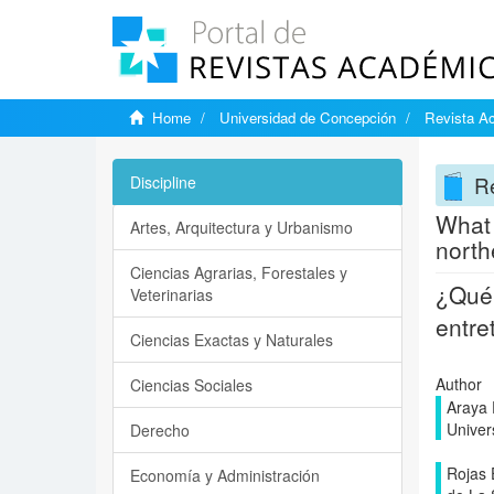
Home
Universidad de Concepción
Revista A
R
Discipline
What 
Artes, Arquitectura y Urbanismo
north
Ciencias Agrarias, Forestales y
¿Qué 
Veterinarias
entre
Ciencias Exactas y Naturales
Author
Ciencias Sociales
Araya 
Univer
Derecho
Rojas 
Economía y Administración