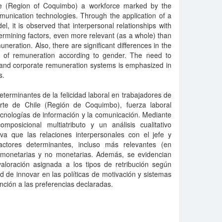
ile (Region of Coquimbo) a workforce marked by the
munication technologies. Through the application of a
el, it is observed that interpersonal relationships with
rmining factors, even more relevant (as a whole) than
ration. Also, there are significant differences in the
s of remuneration according to gender. The need to
s and corporate remuneration systems is emphasized in
s.
determinantes de la felicidad laboral en trabajadores de
orte de Chile (Región de Coquimbo), fuerza laboral
tecnologías de información y la comunicación. Mediante
posicional multiatributo y un análisis cualitativo
rva que las relaciones interpersonales con el jefe y
ctores determinantes, incluso más relevantes (en
s monetarias y no monetarias. Además, se evidencian
 valoración asignada a los tipos de retribución según
d de innovar en las políticas de motivación y sistemas
nción a las preferencias declaradas.