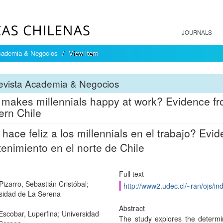
JOURNALS
cademia & Negocios
View Item
evista Academia & Negocios
makes millennials happy at work? Evidence fro
ern Chile
hace feliz a los millennials en el trabajo? Evid
tenimiento en el norte de Chile
Full text
Pizarro, Sebastián Cristóbal;
http://www2.udec.cl/~ran/ojs/in
sidad de La Serena
Abstract
Escobar, Luperfina; Universidad
The study explores the determin