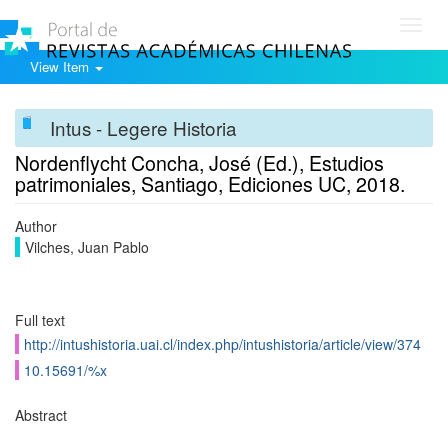
Toggl
navig
View Item
Intus - Legere Historia
Nordenflycht Concha, José (Ed.), Estudios
patrimoniales, Santiago, Ediciones UC, 2018.
Author
Vilches, Juan Pablo
Full text
http://intushistoria.uai.cl/index.php/intushistoria/article/view/374
10.15691/%x
Abstract