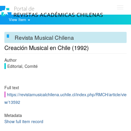
Toggl
navig
View Item
Revista Musical Chilena
Creación Musical en Chile (1992)
Author
Editorial, Comité
Full text
https://revistamusicalchilena.uchile.cl/index.php/RMCH/article/vie
w/13592
Metadata
Show full item record