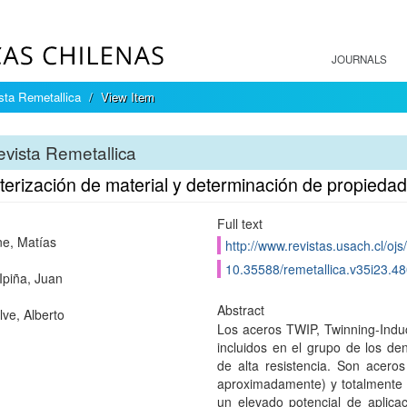
JOURNALS
sta Remetallica
View Item
vista Remetallica
erización de material y determinación de propied
Full text
e, Matías
http://www.revistas.usach.cl/ojs
10.35588/remetallica.v35i23.4
Ipiña, Juan
Abstract
ve, Alberto
Los aceros TWIP, Twinning-Induce
incluidos en el grupo de los d
de alta resistencia. Son acer
aproximadamente) y totalmente au
un elevado potencial de aplicac