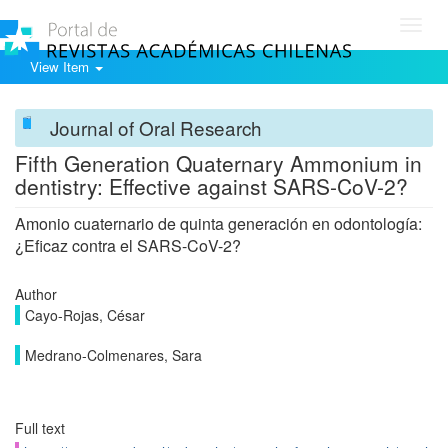
Toggl
navig
View Item
Journal of Oral Research
Fifth Generation Quaternary Ammonium in
dentistry: Effective against SARS-CoV-2?
Amonio cuaternario de quinta generación en odontología:
¿Eficaz contra el SARS-CoV-2?
Author
Cayo-Rojas, César
Medrano-Colmenares, Sara
Full text