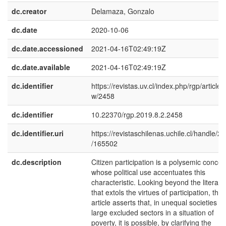
dc.creator
Delamaza, Gonzalo
dc.date
2020-10-06
dc.date.accessioned
2021-04-16T02:49:19Z
dc.date.available
2021-04-16T02:49:19Z
dc.identifier
https://revistas.uv.cl/index.php/rgp/article/
w/2458
dc.identifier
10.22370/rgp.2019.8.2.2458
dc.identifier.uri
https://revistaschilenas.uchile.cl/handle/2
/165502
dc.description
Citizen participation is a polysemic concep
whose political use accentuates this
characteristic. Looking beyond the literatu
that extols the virtues of participation, this
article asserts that, in unequal societies wi
large excluded sectors in a situation of
poverty, it is possible, by clarifying the