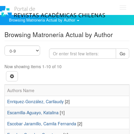
Toggl
navig
Browsing Matronería Actual by Author
Browsing Matronería Actual by Author
Go
Now showing items 1-10 of 10
Authors Name
Enriquez-González, Carilaudy
[2]
Escamilla-Aguayo, Katalina
[1]
Escobar Jaramillo, Camila Fernanda
[2]