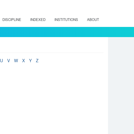
DISCIPLINE
INDEXED
INSTITUTIONS
ABOUT
U
V
W
X
Y
Z