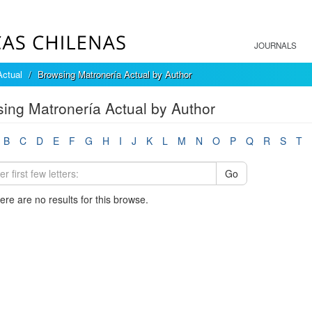
JOURNALS
Actual
Browsing Matronería Actual by Author
ing Matronería Actual by Author
B
C
D
E
F
G
H
I
J
K
L
M
N
O
P
Q
R
S
T
Go
here are no results for this browse.