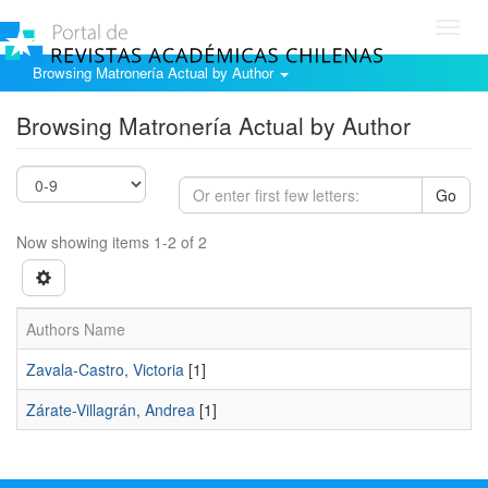
Toggl
navig
Browsing Matronería Actual by Author
Browsing Matronería Actual by Author
Go
Now showing items 1-2 of 2
Authors Name
Zavala-Castro, Victoria
[1]
Zárate-Villagrán, Andrea
[1]