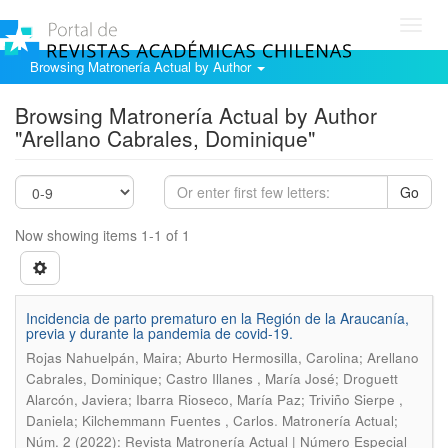
Toggl
navig
Browsing Matronería Actual by Author
Browsing Matronería Actual by Author
"Arellano Cabrales, Dominique"
Go
Now showing items 1-1 of 1
Incidencia de parto prematuro en la Región de la Araucanía,
previa y durante la pandemia de covid-19.
Rojas Nahuelpán, Maira; Aburto Hermosilla, Carolina; Arellano
Cabrales, Dominique; Castro Illanes , María José; Droguett
Alarcón, Javiera; Ibarra Rioseco, María Paz; Triviño Sierpe ,
.
Daniela; Kilchemmann Fuentes , Carlos
Matronería Actual;
Núm. 2 (2022): Revista Matronería Actual | Número Especial