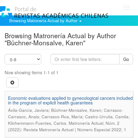
Toggl
navig
Browsing Matronería Actual by Author
Browsing Matronería Actual by Author
"Büchner-Monsalve, Karen"
Go
Now showing items 1-1 of 1
Economic evaluations applied to gynecological cancers included
in the program of explicit health guarantees
Ávila-García, Javiera; Büchner-Monsalve, Karen; Carrasco-
Carrasco, Anais; Carrasco-Roa, María; Castro-Urrutia, Camila;
.
Kilchemmann-Fuentes, Carlos
Matronería Actual; Núm. 2
(2022): Revista Matronería Actual | Número Especial 2022; 1