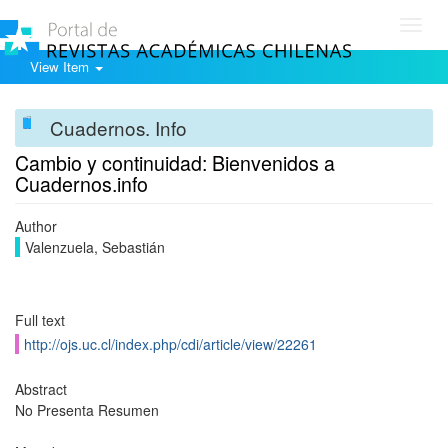
Toggl
navig
View Item
Cuadernos. Info
Cambio y continuidad: Bienvenidos a
Cuadernos.info
Author
Valenzuela, Sebastián
Full text
http://ojs.uc.cl/index.php/cdi/article/view/22261
Abstract
No Presenta Resumen