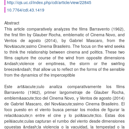
http://ojs.uc.cl/index.php/cdi/article/view/22845
10.7764/cdi.43.1419
Abstract
This article comparatively analyzes the films Barravento (1962),
the first film by Glauber Rocha, emblematic of Cinema Novo, and
Ventos de agosto (2014), by Gabriel Mascaro, from the
Nov&iacute;ssimo Cinema Brasileiro. The focus on the wind seeks
to think the relationship between cinema and politics. These two
films capture the course of the wind from opposite dimensions
&ndash;violence or emptiness, the storm or the swirling
breeze&ndash; that allow us to reflect on the forms of the sensible
from the dynamics of the imperceptible
Este art&iacute;culo analiza comparativamente los films
Barravento (1962), primer largometraje de Glauber Rocha,
emblem&aacute;tico del Cinema Novo, y Ventos de agosto (2014)
de Gabriel Mascaro, del Nov&iacute;ssimo Cinema Brasileiro. El
foco puesto en el viento busca pensar los modos de figurar la
relaci&oacute;n entre el cine y lo pol&iacute;tico. Estas dos
pel&iacute;culas capturan el rumbo del viento desde dimensiones
opuestas &ndash;la violencia o la vacuidad, la tempestad o la