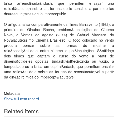
brisa arremolinada&ndash; que permiten ensayar una
reflexi&oacute;n sobre las formas de lo sensible a partir de las
din&aacute;micas de lo imperceptible
O artigo analisa comparativamente os filmes Barravento (1962), o
primeiro de Glauber Rocha, emblem&aacute;tico do Cinema
Novo, e Ventos de agosto (2014) de Gabriel Mascaro, do
Nov&iacute;ssimo Cinema Brasileiro. O foco colocado no vento
procura pensar sobre as formas de mostrar a
rela&ccedil;&atilde;o entre cinema e pol&iacute;tica. S&atilde;o
dois filmes que captam o curso do vento a partir de
dimens&otilde;es opostas &ndash;viol&ecirc;ncia ou vazio, a
tempestade ou a brisa em espiral&ndash; que permitem ensaiar
uma reflex&atilde;o sobre as formas do sens&iacute;vel a partir
da din&acirc;mica do impercept&iacute;vel
Metadata
Show full item record
Related items