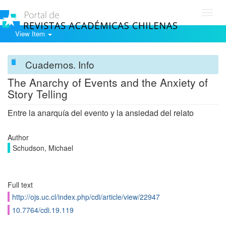
Toggl
navig
View Item
Cuadernos. Info
The Anarchy of Events and the Anxiety of
Story Telling
Entre la anarquía del evento y la ansiedad del relato
Author
Schudson, Michael
Full text
http://ojs.uc.cl/index.php/cdi/article/view/22947
10.7764/cdi.19.119