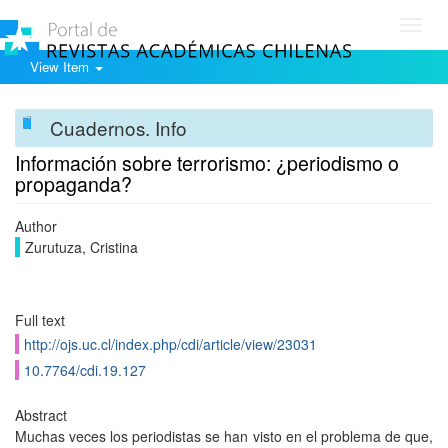
Toggl
navig
View Item
Cuadernos. Info
Información sobre terrorismo: ¿periodismo o
propaganda?
Author
Zurutuza, Cristina
Full text
http://ojs.uc.cl/index.php/cdi/article/view/23031
10.7764/cdi.19.127
Abstract
Muchas veces los periodistas se han visto en el problema de que,