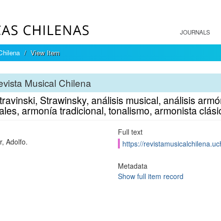
JOURNALS
Chilena
View Item
vista Musical Chilena
travinski, Strawinsky, análisis musical, análisis armón
les, armonía tradicional, tonalismo, armonista clási
Full text
, Adolfo.
https://revistamusicalchilena.u
Metadata
Show full item record