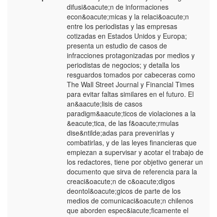
difusi&oacute;n de informaciones
E
econ&oacute;micas y la relaci&oacute;n
entre los periodistas y las empresas
cotizadas en Estados Unidos y Europa;
presenta un estudio de casos de
infracciones protagonizadas por medios y
periodistas de negocios; y detalla los
resguardos tomados por cabeceras como
The Wall Street Journal y Financial Times
para evitar faltas similares en el futuro. El
an&aacute;lisis de casos
paradigm&aacute;ticos de violaciones a la
&eacute;tica, de las f&oacute;rmulas
dise&ntilde;adas para prevenirlas y
combatirlas, y de las leyes financieras que
empiezan a supervisar y acotar el trabajo de
los redactores, tiene por objetivo generar un
documento que sirva de referencia para la
creaci&oacute;n de c&oacute;digos
deontol&oacute;gicos de parte de los
medios de comunicaci&oacute;n chilenos
que aborden espec&iacute;ficamente el