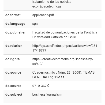
tratamiento de las noticias
econ&oacute;micas.
dc.format
application/pdf
dc.language
spa
dc.publisher
Facultad de comunicaciones de la Pontificia
e
Universidad Católica de Chile
E
dc.relation
http://ojs.uc.cl/index.php/cdi/article/view/231
17/18777
dc.rights
https://creativecommons.org/licenses/by-
e
sa/4.0/
E
dc.source
Cuadernos.info ; Núm. 23 (2008): TEMAS
e
GENERALES; 96-111
E
dc.source
0719-367X
dc.subject
business journalism
e
U