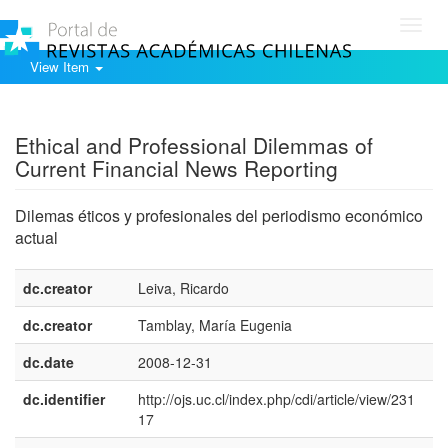
Toggl
navig
View Item
Show simple item record
Ethical and Professional Dilemmas of
Current Financial News Reporting
Dilemas éticos y profesionales del periodismo económico
actual
dc.creator
Leiva, Ricardo
dc.creator
Tamblay, María Eugenia
dc.date
2008-12-31
dc.identifier
http://ojs.uc.cl/index.php/cdi/article/view/231
17