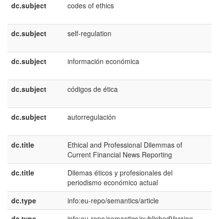
dc.subject
codes of ethics
e
U
dc.subject
self-regulation
e
U
dc.subject
información económica
e
E
dc.subject
códigos de ética
e
E
dc.subject
autorregulación
e
E
dc.title
Ethical and Professional Dilemmas of
e
Current Financial News Reporting
U
dc.title
Dilemas éticos y profesionales del
e
periodismo económico actual
E
dc.type
info:eu-repo/semantics/article
dc.type
info:eu-repo/semantics/publishedVersion