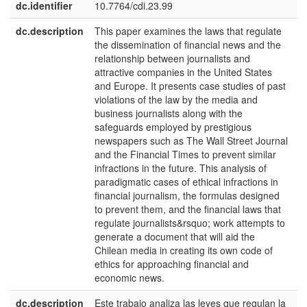
dc.identifier
10.7764/cdi.23.99
dc.description
This paper examines the laws that regulate
e
the dissemination of financial news and the
U
relationship between journalists and
attractive companies in the United States
and Europe. It presents case studies of past
violations of the law by the media and
business journalists along with the
safeguards employed by prestigious
newspapers such as The Wall Street Journal
and the Financial Times to prevent similar
infractions in the future. This analysis of
paradigmatic cases of ethical infractions in
financial journalism, the formulas designed
to prevent them, and the financial laws that
regulate journalists&rsquo; work attempts to
generate a document that will aid the
Chilean media in creating its own code of
ethics for approaching financial and
economic news.
dc.description
Este trabajo analiza las leyes que regulan la
e