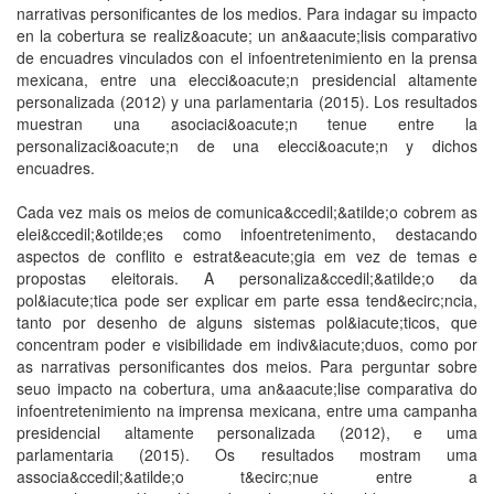
narrativas personificantes de los medios. Para indagar su impacto
en la cobertura se realiz&oacute; un an&aacute;lisis comparativo
de encuadres vinculados con el infoentretenimiento en la prensa
mexicana, entre una elecci&oacute;n presidencial altamente
personalizada (2012) y una parlamentaria (2015). Los resultados
muestran una asociaci&oacute;n tenue entre la
personalizaci&oacute;n de una elecci&oacute;n y dichos
encuadres.
Cada vez mais os meios de comunica&ccedil;&atilde;o cobrem as
elei&ccedil;&otilde;es como infoentretenimento, destacando
aspectos de conflito e estrat&eacute;gia em vez de temas e
propostas eleitorais. A personaliza&ccedil;&atilde;o da
pol&iacute;tica pode ser explicar em parte essa tend&ecirc;ncia,
tanto por desenho de alguns sistemas pol&iacute;ticos, que
concentram poder e visibilidade em indiv&iacute;duos, como por
as narrativas personificantes dos meios. Para perguntar sobre
seuo impacto na cobertura, uma an&aacute;lise comparativa do
infoentretenimiento na imprensa mexicana, entre uma campanha
presidencial altamente personalizada (2012), e uma
parlamentaria (2015). Os resultados mostram uma
associa&ccedil;&atilde;o t&ecirc;nue entre a