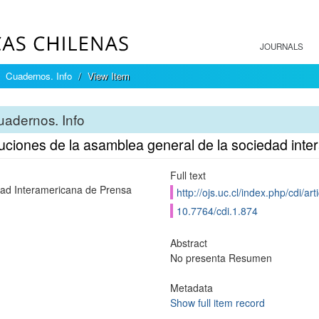
JOURNALS
Cuadernos. Info
View Item
adernos. Info
uciones de la asamblea general de la sociedad int
Full text
ad Interamericana de Prensa
http://ojs.uc.cl/index.php/cdi/ar
10.7764/cdi.1.874
Abstract
No presenta Resumen
Metadata
Show full item record