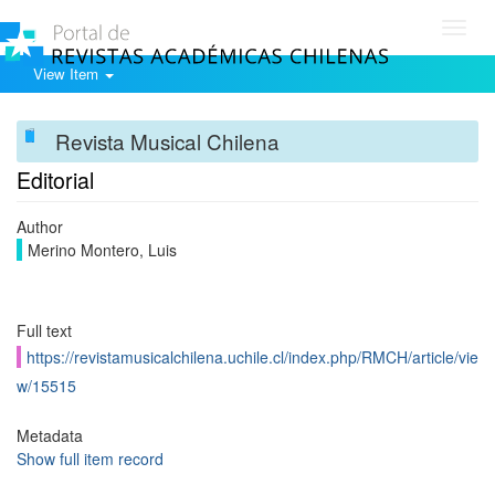
Toggl
navig
View Item
Revista Musical Chilena
Editorial
Author
Merino Montero, Luis
Full text
https://revistamusicalchilena.uchile.cl/index.php/RMCH/article/vie
w/15515
Metadata
Show full item record